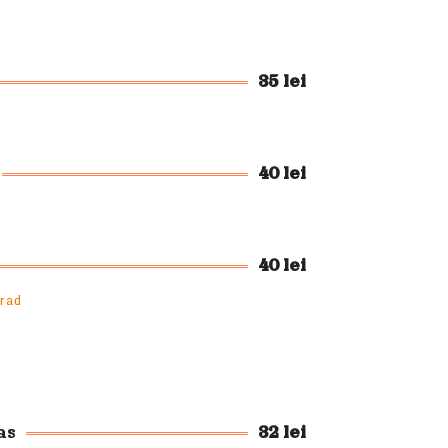
35 lei
40 lei
40 lei
rad
as
32 lei