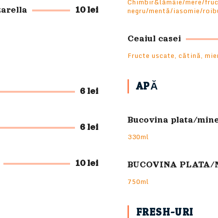
Chimbir&lămâie/mere/fruc
zarella
10 lei
negru/mentă/iasomie/roi
Ceaiul casei
Fructe uscate, cătină, mie
APĂ
6 lei
Bucovina plata/min
6 lei
330ml
10 lei
BUCOVINA PLATA/
750ml
FRESH-URI