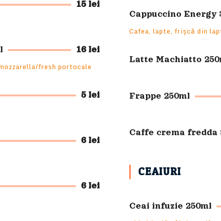
15 lei
Cappuccino Energy 
Cafea, lapte, frișcă din la
l
16 lei
Latte Machiatto 250
 mozzarella/fresh portocale
5 lei
Frappe 250ml
Caffe crema fredda
6 lei
CEAIURI
6 lei
Ceai infuzie 250ml