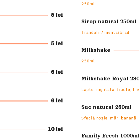
250ml
5 lei
Sirop natural 250ml
Trandafir/ menta/brad
5 lei
Milkshake
250ml
6 lei
Milkshake Royal 28
Lapte, inghtata, fructe, fr
6 lei
Suc natural 250ml
Sfeclă roșie, măr, banană,
10 lei
Family Fresh 1000m