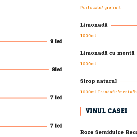
Portocale/ grefruit
Limonadă
1000ml
9 lei
Limonadă cu mentă
1000ml
8lei
Sirop natural
1000ml Trandafir/menta/b
7 lei
VINUL CASEI
7 lei
Roze Semidulce Rec