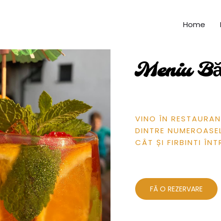
Home
Meniu Bă
VINO ÎN RESTAURAN
DINTRE NUMEROASE
CÂT ȘI FIRBINTI Î
FĂ O REZERVARE