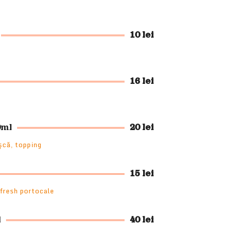
10 lei
16 lei
0ml
20 lei
ișcă, topping
15 lei
 fresh portocale
l
40 lei