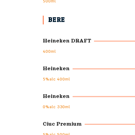
500ml
BERE
Heineken DRAFT
400ml
Heineken
5%alc 400ml
Heineken
0%alc 330ml
Ciuc Premium
5%alc 500ml