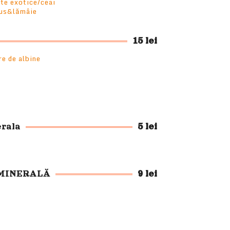
te exotice/ceai
bus&lămâie
15 lei
re de albine
erala
5 lei
MINERALĂ
9 lei