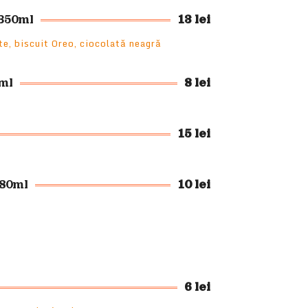
350ml
13 lei
pte, biscuit Oreo, ciocolată neagră
ml
8 lei
15 lei
 80ml
10 lei
6 lei